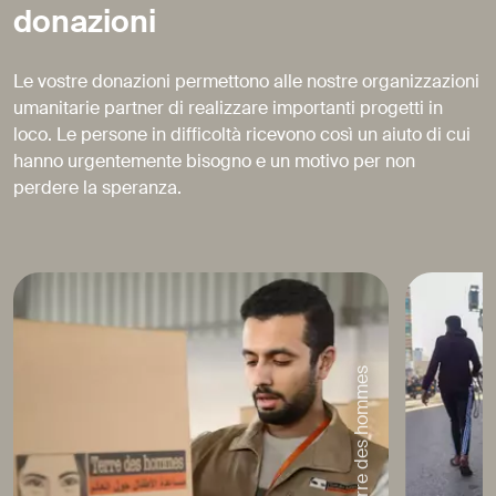
donazioni
Le vostre donazioni permettono alle nostre organizzazioni
umanitarie partner di realizzare importanti progetti in
loco. Le persone in difficoltà ricevono così un aiuto di cui
hanno urgentemente bisogno e un motivo per non
perdere la speranza.
© Terre des hommes