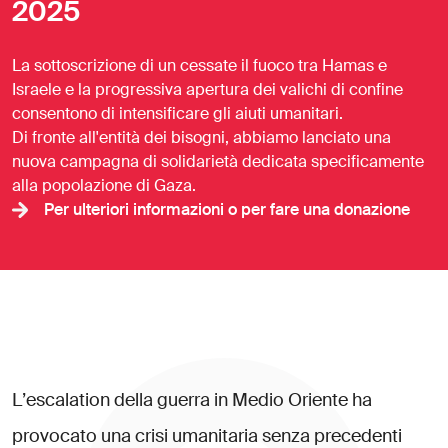
2025
La sottoscrizione di un cessate il fuoco tra Hamas e
Israele e la progressiva apertura dei valichi di confine
consentono di intensificare gli aiuti umanitari.
Di fronte all'entità dei bisogni, abbiamo lanciato una
nuova campagna di solidarietà dedicata specificamente
alla popolazione di Gaza.
Per ulteriori informazioni o per fare una donazione
L
’
e
s
c
a
l
a
t
i
o
n
d
e
l
l
a
g
u
e
r
r
a
i
n
M
e
d
i
o
O
r
i
e
n
t
e
h
a
p
r
o
v
o
c
a
t
o
u
n
a
c
r
i
s
i
u
m
a
n
i
t
a
r
i
a
s
e
n
z
a
p
r
e
c
e
d
e
n
t
i