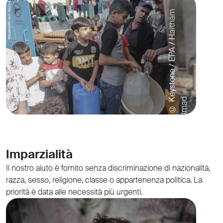
©
e
y
s
t
o
n
e
/
E
P
A
/
H
a
i
t
h
a
m
I
m
a
K
d
Imparzialità
Il nostro aiuto è fornito senza discriminazione di nazionalità,
razza, sesso, religione, classe o appartenenza politica. La
priorità è data alle necessità più urgenti.