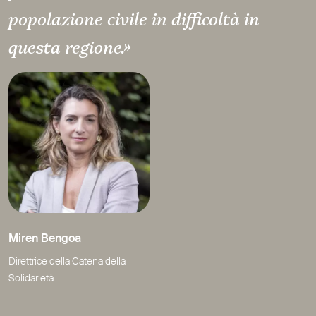
popolazione civile in difficoltà in
questa regione.»
Miren Bengoa
Direttrice della Catena della
Solidarietà