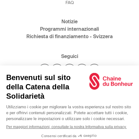
FAQ
Notizie
Programmi internazionali
Richiesta di finanziamento - Svizzera
Seguici
@2025 Catena della Solidarietà
www.bonheur.ch
www.glueckskette.ch
www.swiss-solidarity.org