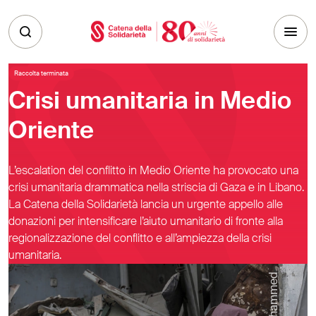
Skip to main content
Raccolta terminata
Crisi umanitaria in Medio
Oriente
L’escalation del conflitto in Medio Oriente ha provocato una
crisi umanitaria drammatica nella striscia di Gaza e in Libano.
La Catena della Solidarietà lancia un urgente appello alle
donazioni per intensificare l’aiuto umanitario di fronte alla
regionalizzazione del conflitto e all’ampiezza della crisi
umanitaria.