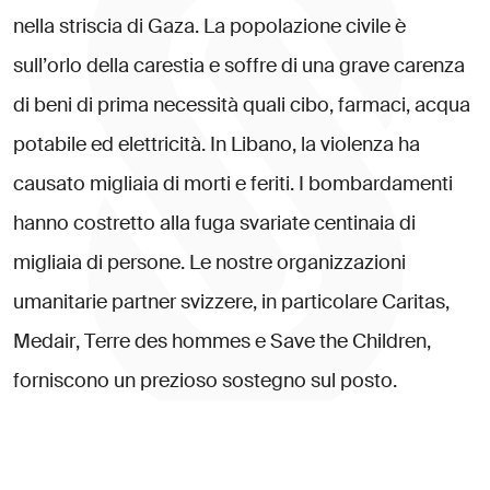
n
e
l
l
a
s
t
r
i
s
c
i
a
d
i
G
a
z
a
.
L
a
p
o
p
o
l
a
z
i
o
n
e
c
i
v
i
l
e
è
s
u
l
l
’
o
r
l
o
d
e
l
l
a
c
a
r
e
s
t
i
a
e
s
o
f
f
r
e
d
i
u
n
a
g
r
a
v
e
c
a
r
e
n
z
a
d
i
b
e
n
i
d
i
p
r
i
m
a
n
e
c
e
s
s
i
t
à
q
u
a
l
i
c
i
b
o
,
f
a
r
m
a
c
i
,
a
c
q
u
a
p
o
t
a
b
i
l
e
e
d
e
l
e
t
t
r
i
c
i
t
à
.
I
n
L
i
b
a
n
o
,
l
a
v
i
o
l
e
n
z
a
h
a
c
a
u
s
a
t
o
m
i
g
l
i
a
i
a
d
i
m
o
r
t
i
e
f
e
r
i
t
i
.
I
b
o
m
b
a
r
d
a
m
e
n
t
i
h
a
n
n
o
c
o
s
t
r
e
t
t
o
a
l
l
a
f
u
g
a
s
v
a
r
i
a
t
e
c
e
n
t
i
n
a
i
a
d
i
m
i
g
l
i
a
i
a
d
i
p
e
r
s
o
n
e
.
L
e
n
o
s
t
r
e
o
r
g
a
n
i
z
z
a
z
i
o
n
i
u
m
a
n
i
t
a
r
i
e
p
a
r
t
n
e
r
s
v
i
z
z
e
r
e
,
i
n
p
a
r
t
i
c
o
l
a
r
e
C
a
r
i
t
a
s
,
M
e
d
a
i
r
,
T
e
r
r
e
d
e
s
h
o
m
m
e
s
e
S
a
v
e
t
h
e
C
h
i
l
d
r
e
n
,
f
o
r
n
i
s
c
o
n
o
u
n
p
r
e
z
i
o
s
o
s
o
s
t
e
g
n
o
s
u
l
p
o
s
t
o
.