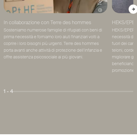
In collaborazione con Terre des hommes
HEKS/EPER a
Sosteniamo numerose famiglie di rifugiati con beni di
HEKS/EPER aiut
prima necessità e forniamo loro aiuti finanziari volti a
necessità di b
coprire i loro bisogni più urgenti. Terre des hommes
fuori dei camp
porta avanti anche attività di protezione dell’infanzia e
teloni, corde 
offre assistenza psicosociale ai più giovani.
migliorare gl
beneficiano di
promozione de
1
- 4