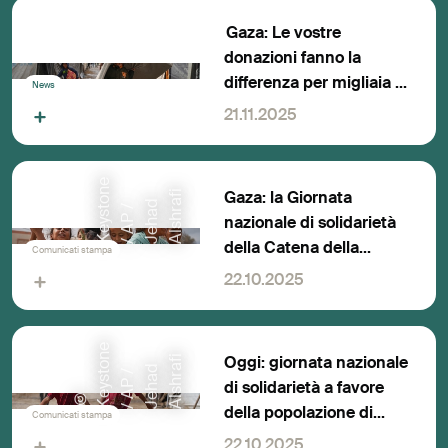
Gaza: Le vostre
donazioni fanno la
differenza per migliaia di
News
famiglie
21.11.2025
K
e
y
s
o
e
/
A
P
J
e
h
a
A
l
s
h
r
f
Gaza: la Giornata
n
i
d
a
t
/
nazionale di solidarietà
della Catena della
Comunicati stampa
Solidarietà permette di
22.10.2025
raccogliere 4,5 milioni di
franchi in donazioni
e
Oggi: giornata nazionale
n
i
d
a
t
/
di solidarietà a favore
©
K
e
y
s
o
/
A
P
J
e
h
a
A
l
s
h
r
f
della popolazione di
Comunicati stampa
Gaza
22.10.2025