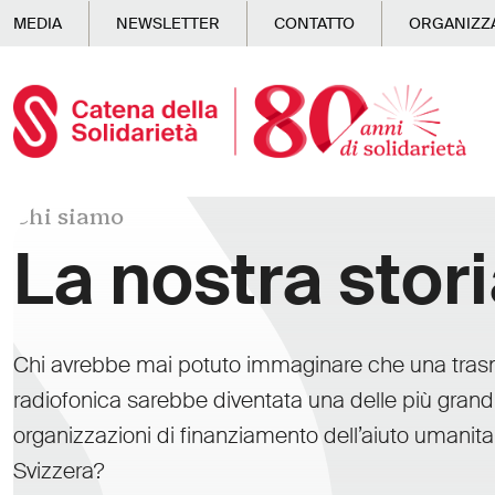
Skip to main content
MEDIA
NEWSLETTER
CONTATTO
ORGANIZZA
Chi siamo
La nostra stor
Chi avrebbe mai potuto immaginare che una tras
radiofonica sarebbe diventata una delle più grand
organizzazioni di finanziamento dell’aiuto umanitar
Svizzera?