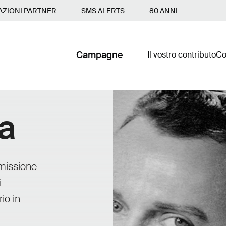
ZIONI PARTNER
SMS ALERTS
80 ANNI
Campagne
Il vostro contributo
Co
ia
missione
i
io in