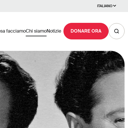
ITALIANO
sa facciamo
Chi siamo
Notizie
DONARE ORA