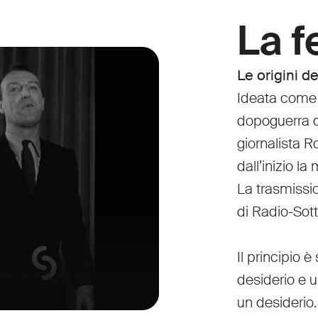
La fe
Le origini d
Ideata come 
dopoguerra d
giornalista 
dall’inizio l
La trasmissi
di Radio-Sot
Il principio 
desiderio e u
un desiderio.