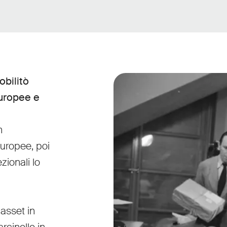
obilitò
europee e
n
europee, poi
ionali lo
passet in