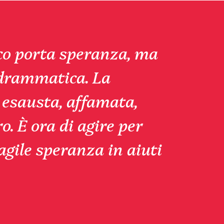
oco porta speranza, ma
 drammatica. La
 esausta, affamata,
ro. È ora di agire per
gile speranza in aiuti