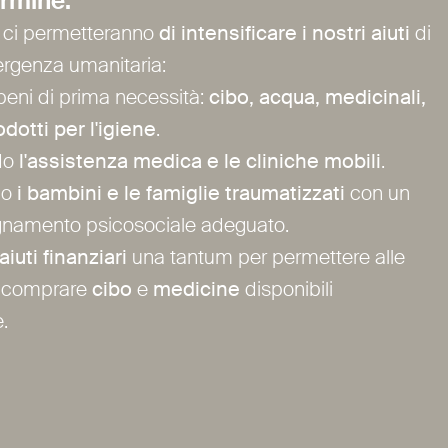
ermine:
 ci permetteranno
di intensificare i nostri aiuti
di
mergenza umanitaria:
eni di prima necessità:
cibo, acqua, medicinali,
odotti per l'igiene
.
do
l'assistenza medica e le cliniche mobili
.
do
i bambini e le famiglie traumatizzati
con un
amento psicosociale adeguato.
aiuti finanziari
una tantum per permettere alle
i comprare
cibo
e
medicine
disponibili
e.