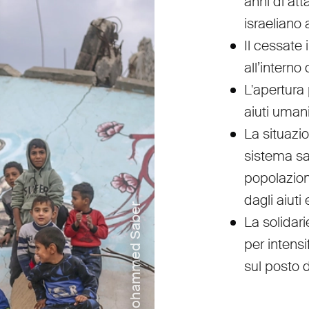
anni di att
israeliano
Il cessate 
all’interno
L'apertura 
aiuti umani
La situazi
sistema sa
popolazion
dagli aiuti 
La solidar
per intensi
sul posto 