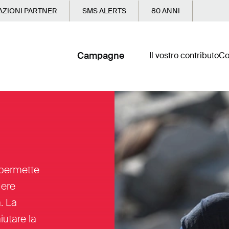
ZIONI PARTNER
SMS ALERTS
80 ANNI
Campagne
Il vostro contributo
Co
 permette
dere
. La
iutare la