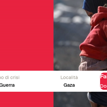
Fa
po di crisi
Località
Guerra
Gaza
Do