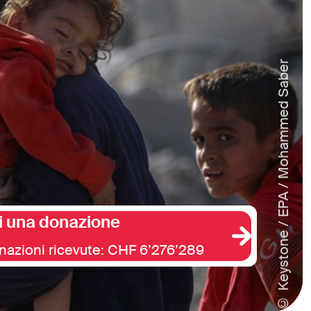
© Keystone / EPA / Mohammed Saber
i una donazione
nazioni ricevute: CHF 6’276’289