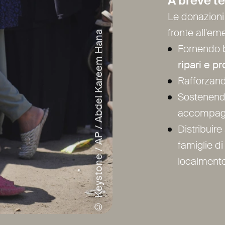
A breve t
Le donazioni
fronte all'e
© Keystone / AP / Abdel Kareem Hana
Fornendo b
ripari e pr
Rafforzan
Sostenen
accompagn
Distribuire
famiglie d
localment