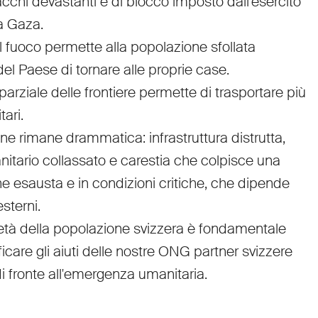
acchi devastanti e di blocco imposto dall'esercito
 a Gaza.
il fuoco permette alla popolazione sfollata
 del Paese di tornare alle proprie case.
parziale delle frontiere permette di trasportare più
tari.
one rimane drammatica: infrastruttura distrutta,
nitario collassato e carestia che colpisce una
e esausta e in condizioni critiche, che dipende
esterni.
ietà della popolazione svizzera è fondamentale
ficare gli aiuti delle nostre ONG partner svizzere
di fronte all'emergenza umanitaria.