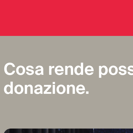
Cosa rende poss
donazione.