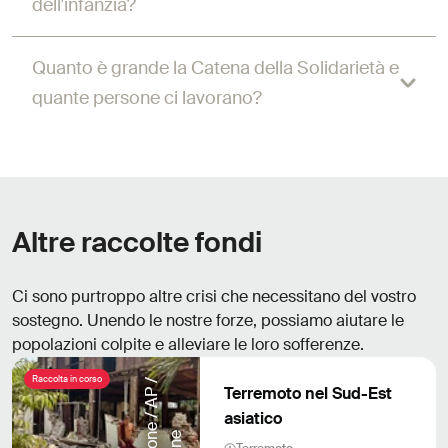
dell'infanzia?
Quanto è grande la Catena della Solidarietà e
quante persone ci lavorano?
Altre raccolte fondi
Ci sono purtroppo altre crisi che necessitano del vostro
sostegno. Unendo le nostre forze, possiamo aiutare le
popolazioni colpite e alleviare le loro sofferenze.
Raccolta in corso
©
K
e
y
s
t
o
e
/
A
P
/
A
u
n
g
S
h
i
n
©
K
e
y
s
t
o
e
/
A
P
/
A
u
n
g
S
h
i
n
Terremoto nel Sud-Est
asiatico