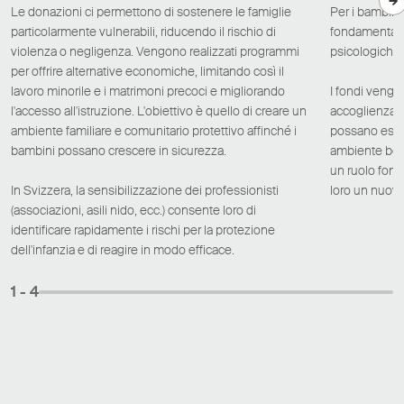
Le donazioni ci permettono di sostenere le famiglie
Per i bambini
particolarmente vulnerabili, riducendo il rischio di
fondamentale 
violenza o negligenza. Vengono realizzati programmi
psicologiche 
per offrire alternative economiche, limitando così il
lavoro minorile e i matrimoni precoci e migliorando
I fondi vengon
l'accesso all'istruzione. L'obiettivo è quello di creare un
accoglienza e
ambiente familiare e comunitario protettivo affinché i
possano esser
bambini possano crescere in sicurezza.
ambiente bene
un ruolo fonda
In Svizzera, la sensibilizzazione dei professionisti
loro un nuovo 
(associazioni, asili nido, ecc.) consente loro di
identificare rapidamente i rischi per la protezione
dell'infanzia e di reagire in modo efficace.
1
- 4