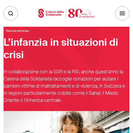
Skip to main content
Raccolta terminata
L’infanzia in situazioni di
crisi
In collaborazione con la SSR e la RSI, anche quest'anno la
Catena della Solidarietà raccoglie donazioni per aiutare i
bambini vittime di maltrattamenti e di violenza, in Svizzera e
in regioni particolarmente colpite come il Sahel, il Medio
Oriente o l'America centrale.