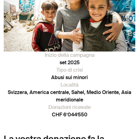
© Medair / Abdul Dennaoui
Inizio della campagna
set 2025
Tipo di crisi
Abusi sui minori
Località
Svizzera, America centrale, Sahel, Medio Oriente, Asia
meridionale
Donazioni ricevute
CHF 6’044’550
La vostra donazione fa la