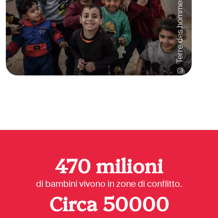
© Terre des hommes/Abed Zagout
470
milioni
di bambini vivono in zone di conflitto.
Circa
50000