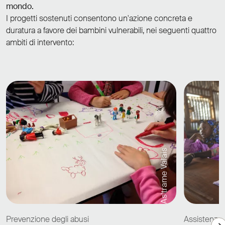
mondo.
I progetti sostenuti consentono un'azione concreta e
duratura a favore dei bambini vulnerabili, nei seguenti quattro
ambiti di intervento:
As'trame Valais
Prevenzione degli abusi
Assistenza a