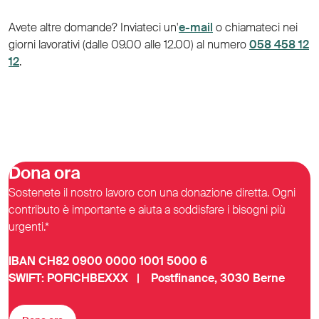
Avete altre domande? Inviateci un'
e-mail
o chiamateci nei
giorni lavorativi (dalle 09.00 alle 12.00) al numero
058 458 12
12
.
Dona ora
Sostenete il nostro lavoro con una donazione diretta. Ogni
contributo è importante e aiuta a soddisfare i bisogni più
urgenti.*
IBAN CH82 0900 0000 1001 5000 6
SWIFT: POFICHBEXXX | Postfinance, 3030 Berne