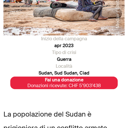
© Medair / Stefan Kewitz
Inizio della campagna
apr 2023
Tipo di crisi
Guerra
Località
Sudan, Sud Sudan, Ciad
Fai una donazione
Donazioni ricevute: CHF 5’903’438
L
a
p
o
p
o
l
a
z
i
o
n
e
d
e
l
S
u
d
a
n
è
p
r
i
g
i
o
n
i
e
r
a
d
i
u
n
c
o
n
f
l
i
t
t
o
a
r
m
a
t
o