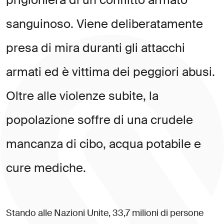
s
a
n
g
u
i
n
o
s
o
.
V
i
e
n
e
d
e
l
i
b
e
r
a
t
a
m
e
n
t
e
p
r
e
s
a
d
i
m
i
r
a
d
u
r
a
n
t
i
g
l
i
a
t
t
a
c
c
h
i
a
r
m
a
t
i
e
d
è
v
i
t
t
i
m
a
d
e
i
p
e
g
g
i
o
r
i
a
b
u
s
i
.
O
l
t
r
e
a
l
l
e
v
i
o
l
e
n
z
e
s
u
b
i
t
e
,
l
a
p
o
p
o
l
a
z
i
o
n
e
s
o
f
f
r
e
d
i
u
n
a
c
r
u
d
e
l
e
m
a
n
c
a
n
z
a
d
i
c
i
b
o
,
a
c
q
u
a
p
o
t
a
b
i
l
e
e
c
u
r
e
m
e
d
i
c
h
e
.
S
t
a
n
d
o
a
l
l
e
N
a
z
i
o
n
i
U
n
i
t
e
,
3
3
,
7
m
i
l
i
o
n
i
d
i
p
e
r
s
o
n
e