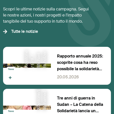
Scopri le ultime notizie sulla campagna. Segui
le nostre azioni, i nostri progetti e l'impatto
tangibile del tuo supporto in tutto il mondo.
Tutte le notizie
K
e
y
s
t
e
/
E
P
A
M
i
c
h
a
e
B
u
h
o
l
r
n
l
e
Rapporto annuale 2025:
o
/
z
scoprite cosa ha reso
possibile la solidarietà
K
e
y
s
t
o
n
e
E
P
A
/
M
a
r
w
a
n
M
o
h
a
m
e
News
della popolazione
20.05.2026
svizzera
/
d
Tre anni di guerra in
Sudan – La Catena della
Solidarietà lancia un
News