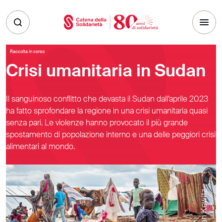
Skip to main content
Raccolta in corso
Crisi umanitaria in Sudan
Il sanguinoso conflitto che devasta il Sudan dall’aprile 2023
ha fatto sprofondare la regione in una crisi umanitaria quasi
senza pari. Le violenze hanno provocato il più grande
spostamento di popolazione interno e una delle peggiori crisi
alimentari al mondo.