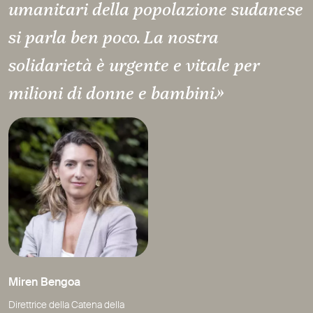
umanitari della popolazione sudanese
si parla ben poco. La nostra
solidarietà è urgente e vitale per
milioni di donne e bambini.»
Miren Bengoa
Direttrice della Catena della