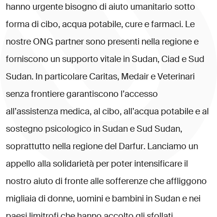
h
a
n
n
o
u
r
g
e
n
t
e
b
i
s
o
g
n
o
d
i
a
i
u
t
o
u
m
a
n
i
t
a
r
i
o
s
o
t
t
o
f
o
r
m
a
d
i
c
i
b
o
,
a
c
q
u
a
p
o
t
a
b
i
l
e
,
c
u
r
e
e
f
a
r
m
a
c
i
.
L
e
n
o
s
t
r
e
O
N
G
p
a
r
t
n
e
r
s
o
n
o
p
r
e
s
e
n
t
i
n
e
l
l
a
r
e
g
i
o
n
e
e
f
o
r
n
i
s
c
o
n
o
u
n
s
u
p
p
o
r
t
o
v
i
t
a
l
e
i
n
S
u
d
a
n
,
C
i
a
d
e
S
u
d
S
u
d
a
n
.
I
n
p
a
r
t
i
c
o
l
a
r
e
C
a
r
i
t
a
s
,
M
e
d
a
i
r
e
V
e
t
e
r
i
n
a
r
i
s
e
n
z
a
f
r
o
n
t
i
e
r
e
g
a
r
a
n
t
i
s
c
o
n
o
l
’
a
c
c
e
s
s
o
a
l
l
’
a
s
s
i
s
t
e
n
z
a
m
e
d
i
c
a
,
a
l
c
i
b
o
,
a
l
l
’
a
c
q
u
a
p
o
t
a
b
i
l
e
e
a
l
s
o
s
t
e
g
n
o
p
s
i
c
o
l
o
g
i
c
o
i
n
S
u
d
a
n
e
S
u
d
S
u
d
a
n
,
s
o
p
r
a
t
t
u
t
t
o
n
e
l
l
a
r
e
g
i
o
n
e
d
e
l
D
a
r
f
u
r
.
L
a
n
c
i
a
m
o
u
n
a
p
p
e
l
l
o
a
l
l
a
s
o
l
i
d
a
r
i
e
t
à
p
e
r
p
o
t
e
r
i
n
t
e
n
s
i
f
i
c
a
r
e
i
l
n
o
s
t
r
o
a
i
u
t
o
d
i
f
r
o
n
t
e
a
l
l
e
s
o
f
f
e
r
e
n
z
e
c
h
e
a
f
f
l
i
g
g
o
n
o
m
i
g
l
i
a
i
a
d
i
d
o
n
n
e
,
u
o
m
i
n
i
e
b
a
m
b
i
n
i
i
n
S
u
d
a
n
e
n
e
i
p
a
e
s
i
l
i
m
i
t
r
o
f
i
c
h
e
h
a
n
n
o
a
c
c
o
l
t
o
g
l
i
s
f
o
l
l
a
t
i
.