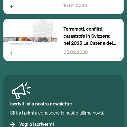
appello alle donazioni
15.04.2026
a
i
S
a
v
e
t
h
e
c
h
i
l
d
r
e
n
/
S
h
a
i
m
A
l
-
O
b
a
i
d
Terremoti, conflitti,
catastrofe in Svizzera:
nel 2025 La Catena della
Comunicati stampa
solidarietà ha raccolto
02.02.2026
oltre 52 milioni di franchi
Iscriviti alla nostra newsletter
Sii tra i primi a conoscere le nostre ultime novità.
Voglio iscrivermi