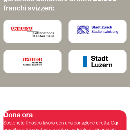
franchi svizzeri:
Dona ora
Sostenete il nostro lavoro con una donazione diretta. Ogni
contributo è importante e aiuta a soddisfare i bisogni più