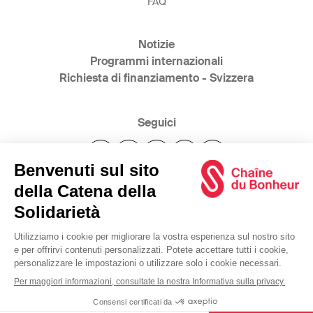
FAQ
Notizie
Programmi internazionali
Richiesta di finanziamento - Svizzera
Seguici
@2025 Catena della Solidarietà
www.bonheur.ch
www.glueckskette.ch
www.swiss-solidarity.org
Condizioni generali d'uso