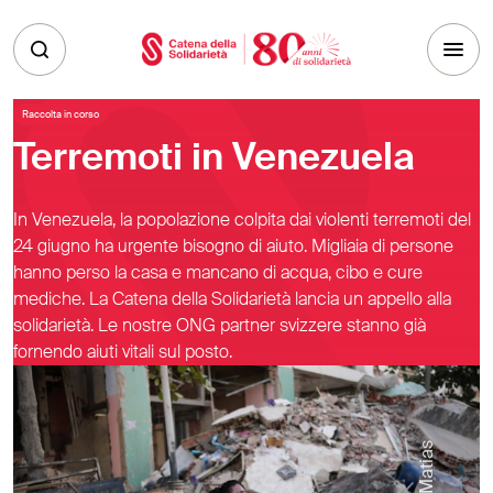
Skip to main content
Raccolta in corso
Terremoti in Venezuela
In Venezuela, la popolazione colpita dai violenti terremoti del
24 giugno ha urgente bisogno di aiuto. Migliaia di persone
hanno perso la casa e mancano di acqua, cibo e cure
mediche. La Catena della Solidarietà lancia un appello alla
solidarietà. Le nostre ONG partner svizzere stanno già
fornendo aiuti vitali sul posto.