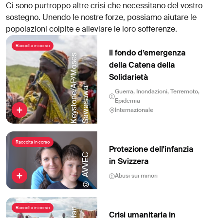
Ci sono purtroppo altre crisi che necessitano del vostro
sostegno. Unendo le nostre forze, possiamo aiutare le
popolazioni colpite e alleviare le loro sofferenze.
Raccolta in corso
Il fondo d’emergenza
K
e
y
s
t
o
n
e
/
A
P
/
M
o
s
e
s
S
a
w
a
s
a
w
K
e
y
s
t
o
n
e
/
A
P
/
M
o
s
e
s
S
a
w
a
s
a
w
della Catena della
Solidarietà
a
a
Guerra,
Inondazioni,
Terremoto,
Epidemia
Internazionale
Raccolta in corso
Protezione dell'infanzia
© AVVEC
© AVVEC
in Svizzera
Abusi sui minori
Raccolta in corso
Crisi umanitaria in