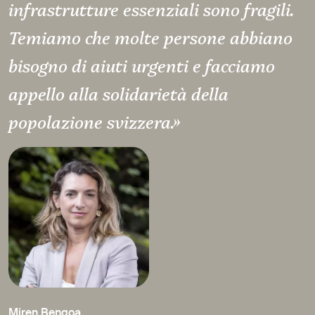
infrastrutture essenziali sono fragili.
Temiamo che molte persone abbiano
bisogno di aiuti urgenti e facciamo
appello alla solidarietà della
popolazione svizzera.»
Miren Bengoa