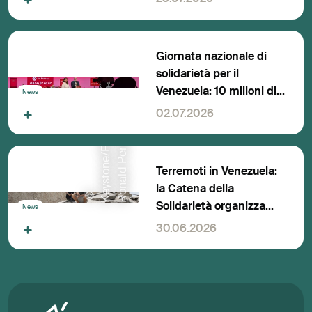
concreto
Giornata nazionale di
solidarietà per il
Venezuela: 10 milioni di
News
franchi per l’aiuto
02.07.2026
umanitario
/
R
Terremoti in Venezuela:
la Catena della
©
K
e
y
s
t
o
n
e
/
E
P
A
R
o
n
a
l
d
P
e
n
a
Solidarietà organizza
News
una giornata nazionale
30.06.2026
di solidarietà