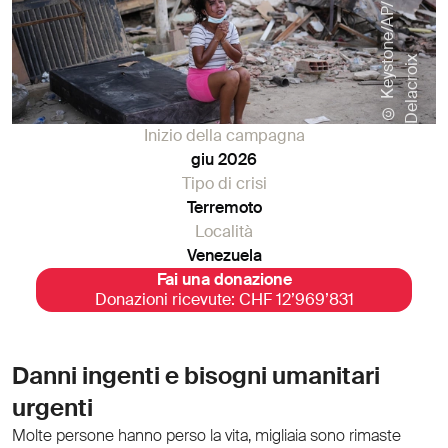
©
K
e
y
s
t
o
n
e
/
A
P
/
M
a
t
i
a
s
D
e
l
a
c
r
o
i
x
Inizio della campagna
giu 2026
Tipo di crisi
Terremoto
Località
Venezuela
Fai una donazione
Donazioni ricevute: CHF 12’969’831
Danni ingenti e bisogni umanitari
urgenti
Molte persone hanno perso la vita, migliaia sono rimaste