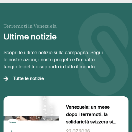
Terremoti in Venezuela
Ultime notizie
Scopri le ultime notizie sulla campagna. Segui
le nostre azioni, i nostri progetti e l'impatto
tangibile del tuo supporto in tutto il mondo.
d
Tutte le notizie
Venezuela: un mese
R
dopo i terremoti, la
©
K
e
y
s
t
o
n
e
/
E
P
A
/
R
o
n
a
l
P
e
n
a
solidarietà svizzera si
News
trasforma in aiuto
23.07.2026