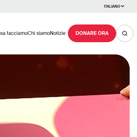
ITALIANO
sa facciamo
Chi siamo
Notizie
DONARE ORA