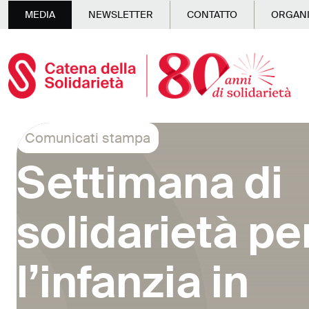
Skip to main content
MEDIA
NEWSLETTER
CONTATTO
ORGANI
Comunicati stampa
Settimana di
solidarietà pe
l’infanzia in