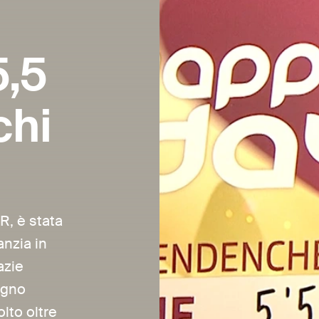
5,5
chi
R, è stata
anzia in
azie
egno
lto oltre