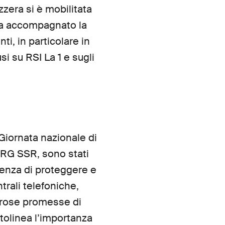
izzera si è mobilitata
I ha accompagnato la
i, in particolare in
si su RSI La 1 e sugli
Giornata nazionale di
 SRG SSR, sono stati
rgenza di proteggere e
ntrali telefoniche,
erose promesse di
ttolinea l’importanza