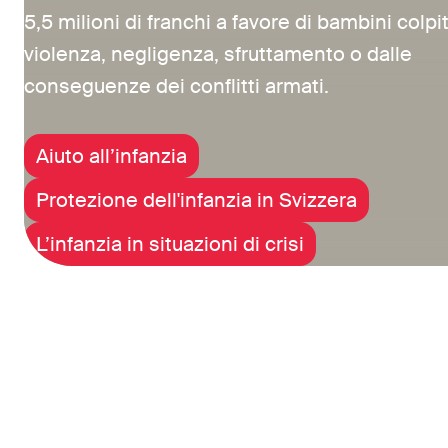
5,5 milioni di franchi a favore di bambini colpit
violenza, negligenza, sfruttamento o dalle
conseguenze dei conflitti armati.
Aiuto all’infanzia
Protezione dell'infanzia in Svizzera
L’infanzia in situazioni di crisi