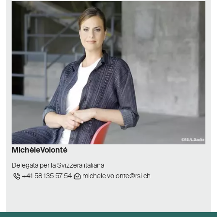
Michèle
Volonté
Delegata per la Svizzera italiana
+41 58 135 57 54
michele.volonte@rsi.ch