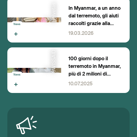
s
In Myanmar, a un anno
dal terremoto, gli aiuti
©
H
e
l
v
e
t
a
raccolti grazie alla
News
solidarietà svizzera
19.03.2026
continuano
D
100 giorni dopo il
terremoto in Myanmar,
©
S
W
I
S
S
A
I
più di 2 milioni di
News
franchi svizzeri sono
10.07.2025
stati destinati agli aiuti
d'emergenza.