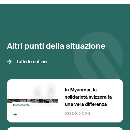
Altri punti della situazione
Tutte le notizie
r
In Myanmar, la
C
a
î
n
e
d
B
n
h
e
u
solidarietà svizzera fa
h
u
o
una vera differenza
Testimonianze
30.03.2026