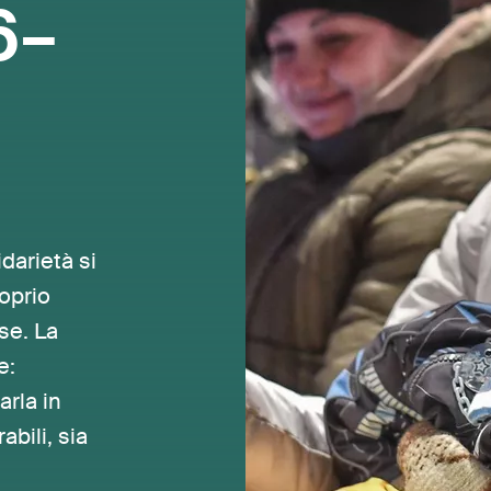
6–
darietà si
roprio
se. La
e:
arla in
abili, sia