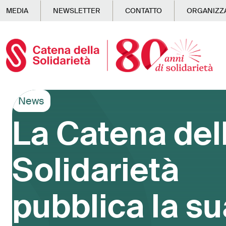
Skip to main content
MEDIA
NEWSLETTER
CONTATTO
ORGANIZZA
News
La Catena del
Solidarietà
pubblica la su