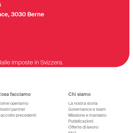
6
ce, 3030 Berne
alle imposte in Svizzera.
Cosa facciamo
Chi siamo
ome operiamo
La nostra storia
 nostri partner
Governance e team
accolte precedenti
Missione e mandato
Pubblicazioni
Offerte di lavoro