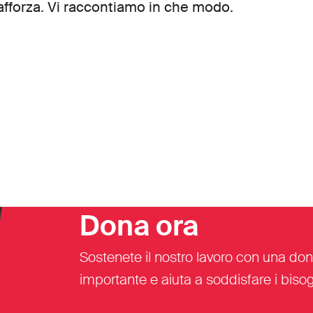
rafforza. Vi raccontiamo in che modo.
Dona ora
Sostenete il nostro lavoro con una don
importante e aiuta a soddisfare i bisogn