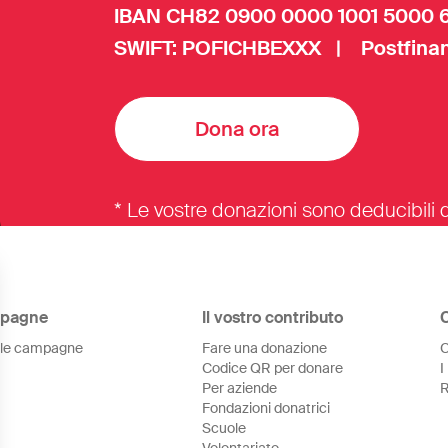
IBAN CH82 0900 0000 1001 5000 
SWIFT: POFICHBEXXX | Postfinan
Dona ora
* Le vostre donazioni sono deducibili d
pagne
Il vostro contributo
 le campagne
Fare una donazione
C
Codice QR per donare
I
Per aziende
R
Fondazioni donatrici
Scuole