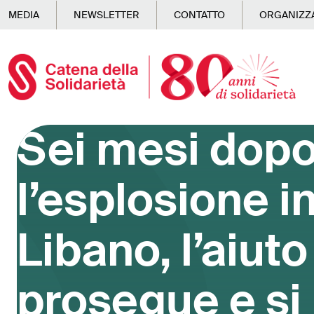
Skip to main content
MEDIA
NEWSLETTER
CONTATTO
ORGANIZZA
Sei mesi dop
l’esplosione i
Libano, l’aiuto
prosegue e si