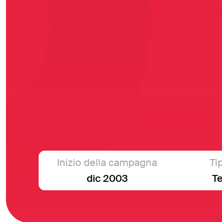
Inizio della campagna
Tip
dic 2003
T