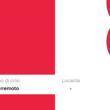
o di crisi
Località
erremoto
-