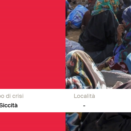
o di crisi
Località
Siccità
-