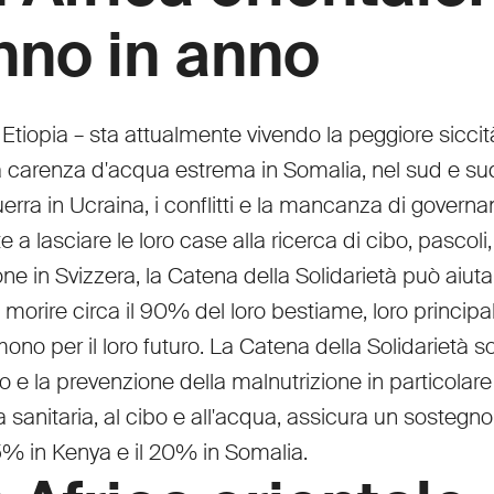
nno in anno
tiopia – sta attualmente vivendo la peggiore siccità
carenza d'acqua estrema in Somalia, nel sud e sud-e
uerra in Ucraina, i conflitti e la mancanza di govern
e a lasciare le loro case alla ricerca di cibo, pasco
one in Svizzera, la Catena della Solidarietà può aiut
orire circa il 90% del loro bestiame, loro principal
ono per il loro futuro. La Catena della Solidarietà s
to e la prevenzione della malnutrizione in particola
a sanitaria, al cibo e all'acqua, assicura un sostegno
 35% in Kenya e il 20% in Somalia.