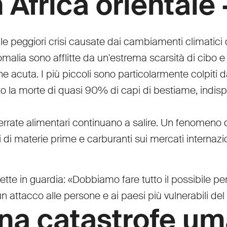
frica orientale –
le peggiori crisi causate dai cambiamenti climatici d
omalia sono afflitte da un'estrema scarsità di cibo e
e acuta. I più piccoli sono particolarmente colpiti da
ato la morte di quasi 90% di capi di bestiame, indisp
e derrate alimentari continuano a salire. Un fenomeno
ti di materie prime e carburanti sui mercati internaz
e in guardia: «Dobbiamo fare tutto il possibile per e
n attacco alle persone e ai paesi più vulnerabili de
na catastrofe um