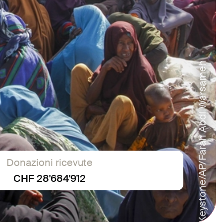
Keystone/AP/Farah Abdi Warsameh
Donazioni ricevute
CHF 28'684'912