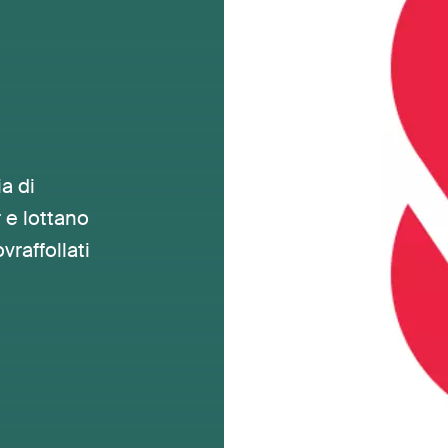
a di
 e lottano
raffollati