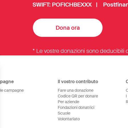
SWIFT: POFICHBEXXX | Postfinan
Dona ora
* Le vostre donazioni sono deducibili d
pagne
Il vostro contributo
 le campagne
Fare una donazione
C
Codice QR per donare
I
Per aziende
R
Fondazioni donatrici
Scuole
Volontariato