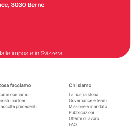
ce, 3030 Berne
alle imposte in Svizzera.
Cosa facciamo
Chi siamo
ome operiamo
La nostra storia
 nostri partner
Governance e team
accolte precedenti
Missione e mandato
Pubblicazioni
Offerte di lavoro
FAQ