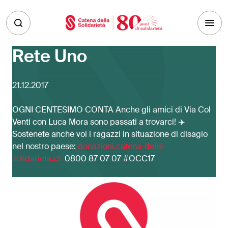
Skip to main content
Rete Uno
21.12.2017
OGNI CENTESIMO CONTA Anche gli amici di Via Col
Venti con Luca Mora sono passati a trovarci! ✈️
Sostenete anche voi i ragazzi in situazione di disagio
nel nostro paese:
donazioni.catena-della-
solidarieta.ch
0800 87 07 07 #OCC17