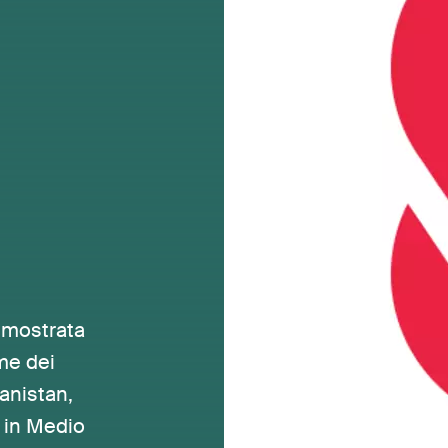
dimostrata
ime dei
hanistan,
e in Medio