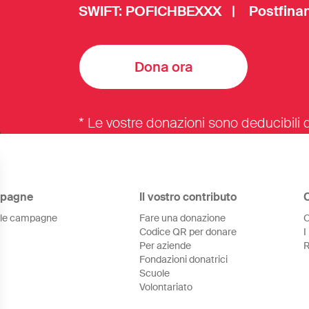
SWIFT: POFICHBEXXX | Postfinan
Dona ora
* Le vostre donazioni sono deducibili d
pagne
Il vostro contributo
 le campagne
Fare una donazione
C
Codice QR per donare
I
Per aziende
R
Fondazioni donatrici
Scuole
Volontariato