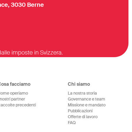
ce, 3030 Berne
alle imposte in Svizzera.
Cosa facciamo
Chi siamo
ome operiamo
La nostra storia
 nostri partner
Governance e team
accolte precedenti
Missione e mandato
Pubblicazioni
Offerte di lavoro
FAQ