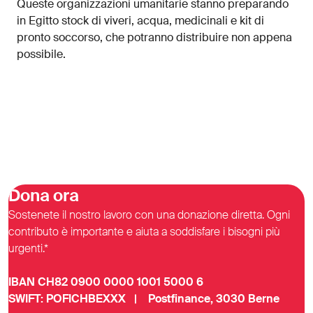
Queste organizzazioni umanitarie stanno preparando
in Egitto stock di viveri, acqua, medicinali e kit di
pronto soccorso, che potranno distribuire non appena
possibile.
Dona ora
Sostenete il nostro lavoro con una donazione diretta. Ogni
contributo è importante e aiuta a soddisfare i bisogni più
urgenti.*
IBAN CH82 0900 0000 1001 5000 6
SWIFT: POFICHBEXXX | Postfinance, 3030 Berne