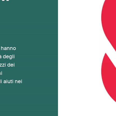
e hanno
à degli
zzi dei
si
 aiuti nei