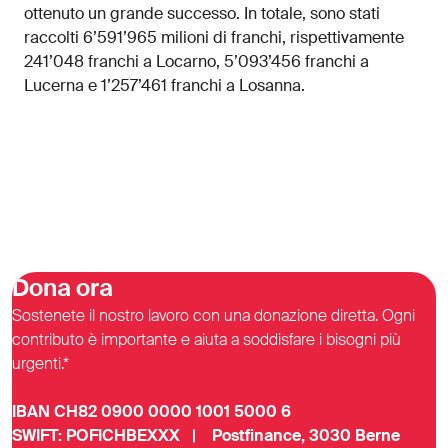
ottenuto un grande successo. In totale, sono stati
raccolti 6’591’965 milioni di franchi, rispettivamente
241’048 franchi a Locarno, 5’093’456 franchi a
Lucerna e 1’257’461 franchi a Losanna.
Dona ora
Sostenete il nostro lavoro con una donazione diretta. Ogni
contributo è importante e aiuta a soddisfare i bisogni più
urgenti.*
IBAN CH82 0900 0000 1001 5000 6
SWIFT: POFICHBEXXX | Postfinance, 3030 Berne