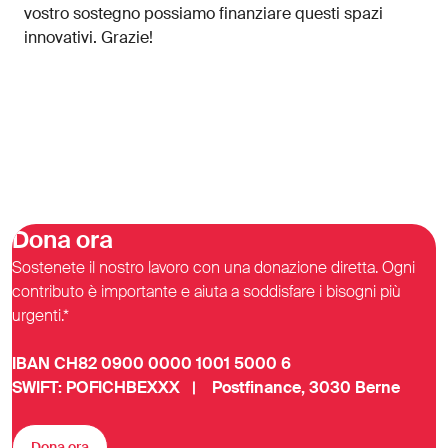
vostro sostegno possiamo finanziare questi spazi
innovativi. Grazie!
Dona ora
Sostenete il nostro lavoro con una donazione diretta. Ogni
contributo è importante e aiuta a soddisfare i bisogni più
urgenti.*
IBAN CH82 0900 0000 1001 5000 6
SWIFT: POFICHBEXXX | Postfinance, 3030 Berne
Dona ora