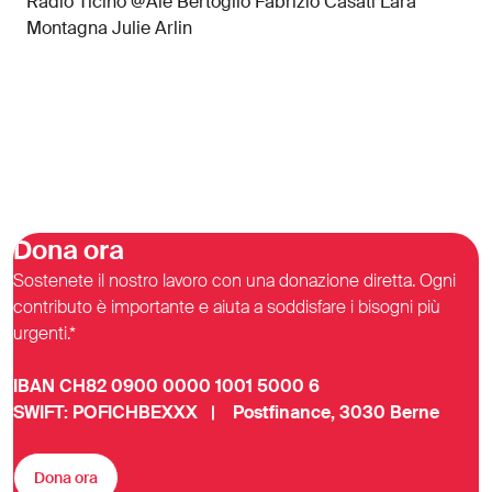
Radio Ticino @Ale Bertoglio Fabrizio Casati Lara
Montagna Julie Arlin
Dona ora
Sostenete il nostro lavoro con una donazione diretta. Ogni
contributo è importante e aiuta a soddisfare i bisogni più
urgenti.*
IBAN CH82 0900 0000 1001 5000 6
SWIFT: POFICHBEXXX | Postfinance, 3030 Berne
Dona ora