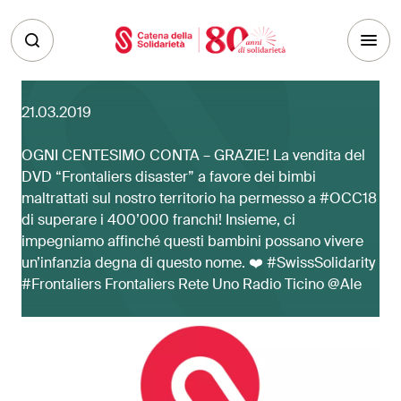
Skip to main content
21.03.2019
OGNI CENTESIMO CONTA – GRAZIE! La vendita del
DVD “Frontaliers disaster” a favore dei bimbi
maltrattati sul nostro territorio ha permesso a #OCC18
di superare i 400’000 franchi! Insieme, ci
impegniamo affinché questi bambini possano vivere
un’infanzia degna di questo nome. ❤️ #SwissSolidarity
#Frontaliers Frontaliers Rete Uno Radio Ticino @Ale