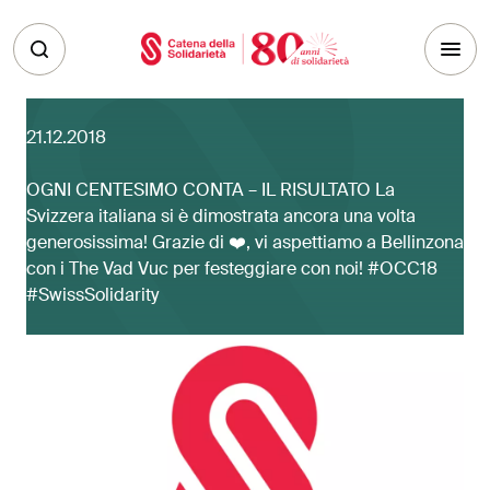
Skip to main content
21.12.2018
OGNI CENTESIMO CONTA – IL RISULTATO La
Svizzera italiana si è dimostrata ancora una volta
generosissima! Grazie di ❤️, vi aspettiamo a Bellinzona
con i The Vad Vuc per festeggiare con noi! #OCC18
#SwissSolidarity