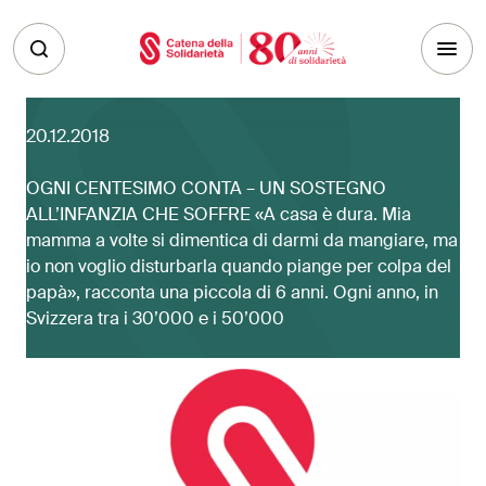
Skip to main content
20.12.2018
OGNI CENTESIMO CONTA – UN SOSTEGNO
ALL’INFANZIA CHE SOFFRE «A casa è dura. Mia
mamma a volte si dimentica di darmi da mangiare, ma
io non voglio disturbarla quando piange per colpa del
papà», racconta una piccola di 6 anni. Ogni anno, in
Svizzera tra i 30’000 e i 50’000